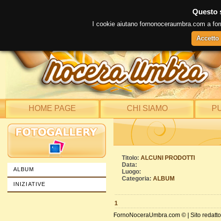
Questo s
I cookie aiutano fornonoceraumbra.com a fornire
Accetto
HOME PAGE
CHI SIAMO
PU
Titolo:
ALCUNI PRODOTTI
Data:
ALBUM
Luogo:
Categoria:
ALBUM
INIZIATIVE
1
FornoNoceraUmbra.com © | Sito redatto