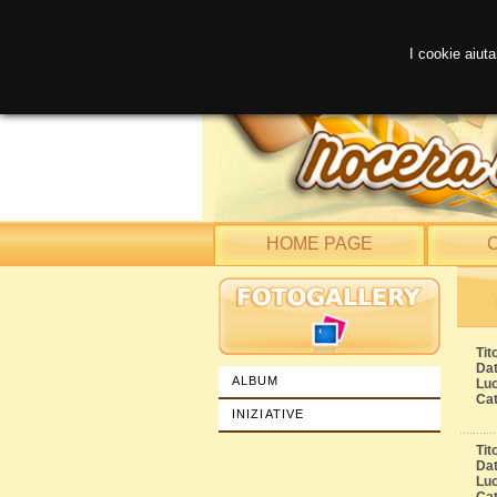
I cookie aiuta
HOME PAGE
C
Tit
Dat
ALBUM
Lu
Cat
INIZIATIVE
Tit
Dat
Lu