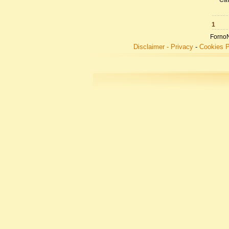
Cat
1
FornoN
Disclaimer - Privacy
-
Cookies P