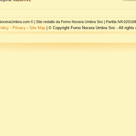
egoria:
INIZIATIVE
oceraUmbra.com © | Sito redatto da Forno Nocera Umbra Snc | Partita IVA 0201
olicy - Privacy
-
Site Map
| © Copyright Forno Nocera Umbra Snc - All rights 