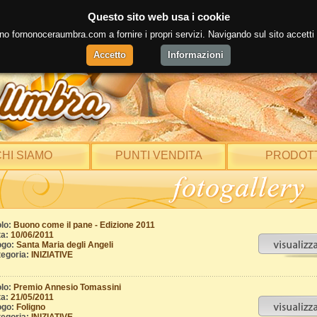
Questo sito web usa i cookie
no fornonoceraumbra.com a fornire i propri servizi. Navigando sul sito accetti il
Accetto
Informazioni
HI SIAMO
PUNTI VENDITA
PRODOTT
olo:
Buono come il pane - Edizione 2011
a:
10/06/2011
ogo:
Santa Maria degli Angeli
egoria:
INIZIATIVE
olo:
Premio Annesio Tomassini
a:
21/05/2011
ogo:
Foligno